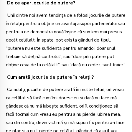
De ce apar jocurile de putere?
Unii dintre noi avem tendința de a folosi jocurile de putere
în relații pentru a obține un avantaj asupra partenerului sau
pentru a ne demonstra nouă înșine că suntem mai presus
decât celălalt. În spate, pot exista gânduri de tipul,
“puterea nu este suficientă pentru amandoi, doar unul
trebuie să dețină controlul”, sau “doar prin putere pot
obține ceva de la celălalt”, sau “dacă eu cedez, sunt fraier”.
Cum arată jocurile de putere în relații?
Ca adulți, jocurile de putere arată în multe feluri, ori vreau
ca celălat să facă cum îmi doresc eu și dacă nu face mă
gândesc că nu mă iubește suficient, ori îl condiționez să
facă tocmai cum vreau eu pentru a nu pierde iubirea mea,
sau din contra, devin victimă și mă supun fix pentru a-i face
pe plac și a nu-l pierde pe celălat, gândind că așa îl voi