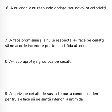
6. A nu ceda, a nu răspunde dorinţei sau nevoilor celorlalţi.
7. A face promisiuni şi a nu le respecta, a-i face pe ceilalţi
să ne acorde încredere pentru a o trăda ulterior.
8. A-i supraproteja şi sufoca pe ceilalţi.
9. A-i privi pe ceilalţi de sus, a te purta condescendent
pentru a-i face să se simtă inferiori, a intimida.