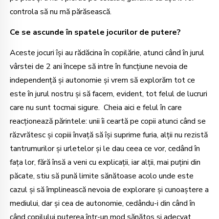
controla să nu mă părăsească.
Ce se ascunde în spatele jocurilor de putere?
Aceste jocuri își au rădăcina în copilărie, atunci când în jurul
vârstei de 2 ani începe să intre în funcțiune nevoia de
independență și autonomie și vrem să explorăm tot ce
este în jurul nostru și să facem, evident, tot felul de lucruri
care nu sunt tocmai sigure. Cheia aici e felul în care
reacționează părintele: unii îi ceartă pe copii atunci când se
răzvrătesc și copiii învață să își suprime furia, alții nu rezistă
tantrumurilor și urletelor și le dau ceea ce vor, cedând în
fața lor, fără însă a veni cu explicații, iar alții, mai puțini din
păcate, stiu să pună limite sănătoase acolo unde este
cazul și să împlinească nevoia de explorare și cunoaștere a
mediului, dar și cea de autonomie, cedându-i din când în
când copilului puterea într-un mod sănătos și adecvat