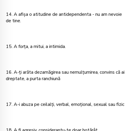
14. A afişa o atitudine de antidependenta - nu am nevoie
de tine.
15. A forţa, a mitui, a intimida.
16. A-ţi arăta dezamăgirea sau nemulţumirea, convins că ai
dreptate, a purta ranchiună
17. A-i abuza pe ceilalţi, verbal, emoţional, sexual sau fizic
18. A fi agresiv, considerantu-te doar hotărât.