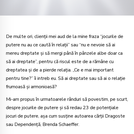
De multe ori, clienții mei aud de la mine fraza “jocurile de
putere nu au ce caută în relații” sau “nu e nevoie să ai
mereu dreptate și să mergi până în pânzele albe doar ca
să ai dreptate”, pentru că riscul este de a rămâne cu
dreptatea și de a pierde relația. „Ce e mai important
pentru tine?” îi intreb eu. Să ai dreptate sau să ai o relație
frumoasă și armonioasă?
Mi-am propus în urmatoarele rânduri să povestim, pe scurt,
despre jocurile de putere și să redau 23 de potențiale
jocuri de putere, așa cum susține autoarea cărții Dragoste
sau Dependență, Brenda Schaeffer.