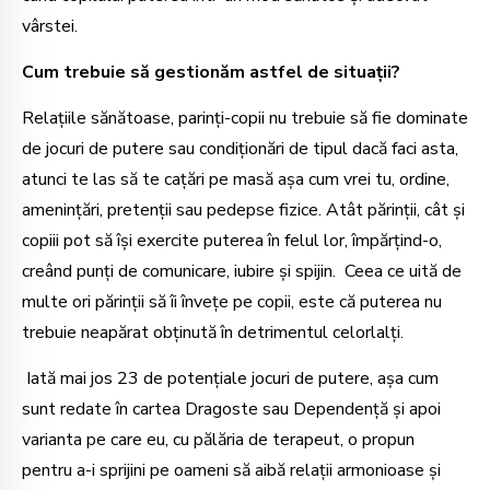
vârstei.
Cum trebuie să gestionăm astfel de situații?
Relațiile sănătoase, parinți-copii nu trebuie să fie dominate
de jocuri de putere sau condiționări de tipul dacă faci asta,
atunci te las să te cațări pe masă așa cum vrei tu, ordine,
amenințări, pretenții sau pedepse fizice. Atât părinții, cât și
copiii pot să își exercite puterea în felul lor, împărțind-o,
creând punți de comunicare, iubire și spijin. Ceea ce uită de
multe ori părinții să îi învețe pe copii, este că puterea nu
trebuie neapărat obținută în detrimentul celorlalți.
Iată mai jos 23 de potențiale jocuri de putere, așa cum
sunt redate în cartea Dragoste sau Dependență și apoi
varianta pe care eu, cu pălăria de terapeut, o propun
pentru a-i sprijini pe oameni să aibă relații armonioase și