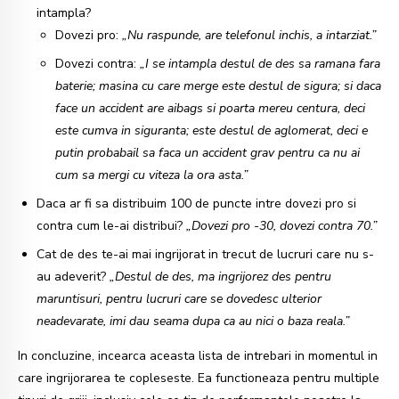
intampla?
Dovezi pro:
„Nu raspunde, are telefonul inchis, a intarziat.”
Dovezi contra:
„I se intampla destul de des sa ramana fara
baterie; masina cu care merge este destul de sigura; si daca
face un accident are aibags si poarta mereu centura, deci
este cumva in siguranta; este destul de aglomerat, deci e
putin probabail sa faca un accident grav pentru ca nu ai
cum sa mergi cu viteza la ora asta.”
Daca ar fi sa distribuim 100 de puncte intre dovezi pro si
contra cum le-ai distribui?
„Dovezi pro -30, dovezi contra 70.”
Cat de des te-ai mai ingrijorat in trecut de lucruri care nu s-
au adeverit?
„Destul de des, ma ingrijorez des pentru
maruntisuri, pentru lucruri care se dovedesc ulterior
neadevarate, imi dau seama dupa ca au nici o baza reala.”
In concluzine, incearca aceasta lista de intrebari in momentul in
care ingrijorarea te copleseste. Ea functioneaza pentru multiple