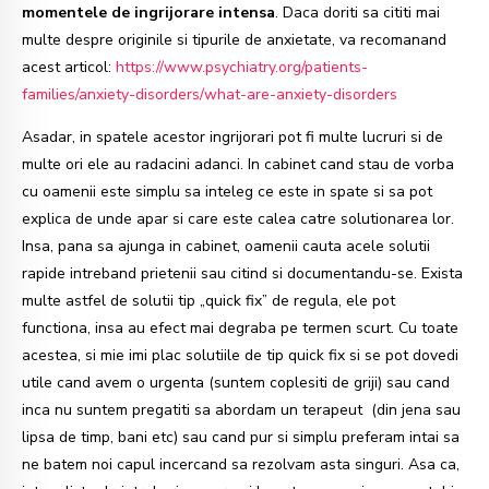
momentele de ingrijorare intensa
. Daca doriti sa cititi mai
multe despre originile si tipurile de anxietate, va recomanand
acest articol:
https://www.psychiatry.org/patients-
families/anxiety-disorders/what-are-anxiety-disorders
Asadar, in spatele acestor ingrijorari pot fi multe lucruri si de
multe ori ele au radacini adanci. In cabinet cand stau de vorba
cu oamenii este simplu sa inteleg ce este in spate si sa pot
explica de unde apar si care este calea catre solutionarea lor.
Insa, pana sa ajunga in cabinet, oamenii cauta acele solutii
rapide intreband prietenii sau citind si documentandu-se. Exista
multe astfel de solutii tip „quick fix” de regula, ele pot
functiona, insa au efect mai degraba pe termen scurt. Cu toate
acestea, si mie imi plac solutiile de tip quick fix si se pot dovedi
utile cand avem o urgenta (suntem coplesiti de griji) sau cand
inca nu suntem pregatiti sa abordam un terapeut (din jena sau
lipsa de timp, bani etc) sau cand pur si simplu preferam intai sa
ne batem noi capul incercand sa rezolvam asta singuri. Asa ca,