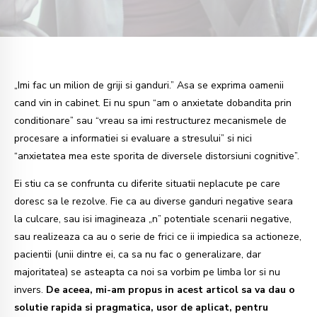
„Imi fac un milion de griji si ganduri.” Asa se exprima oamenii
cand vin in cabinet. Ei nu spun “am o anxietate dobandita prin
conditionare” sau “vreau sa imi restructurez mecanismele de
procesare a informatiei si evaluare a stresului” si nici
“anxietatea mea este sporita de diversele distorsiuni cognitive”.
Ei stiu ca se confrunta cu diferite situatii neplacute pe care
doresc sa le rezolve. Fie ca au diverse ganduri negative seara
la culcare, sau isi imagineaza „n” potentiale scenarii negative,
sau realizeaza ca au o serie de frici ce ii impiedica sa actioneze,
pacientii (unii dintre ei, ca sa nu fac o generalizare, dar
majoritatea) se asteapta ca noi sa vorbim pe limba lor si nu
invers.
De aceea, mi-am propus in acest articol sa va dau o
solutie rapida si pragmatica, usor de aplicat, pentru