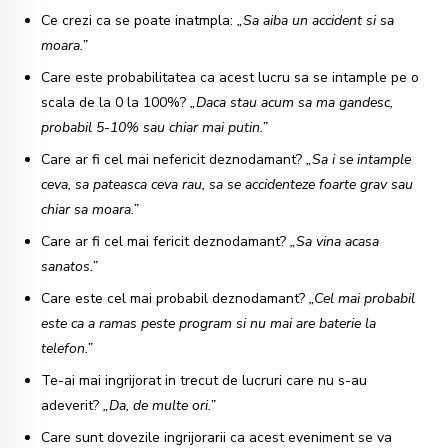
Ce crezi ca se poate inatmpla:
„Sa aiba un accident si sa
moara.”
Care este probabilitatea ca acest lucru sa se intample pe o
scala de la 0 la 100%?
„Daca stau acum sa ma gandesc,
probabil 5-10% sau chiar mai putin.”
Care ar fi cel mai nefericit deznodamant?
„Sa i se intample
ceva, sa pateasca ceva rau, sa se accidenteze foarte grav sau
chiar sa moara.”
Care ar fi cel mai fericit deznodamant?
„Sa vina acasa
sanatos.”
Care este cel mai probabil deznodamant?
„Cel mai probabil
este ca a ramas peste program si nu mai are baterie la
telefon.”
Te-ai mai ingrijorat in trecut de lucruri care nu s-au
adeverit?
„Da, de multe ori.”
Care sunt dovezile ingrijorarii ca acest eveniment se va