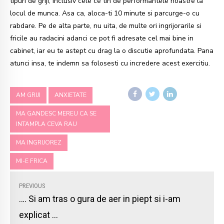
tipuri de griji, inclusiv cele ce tin de performantele noastre la
locul de munca. Asa ca, aloca-ti 10 minute si parcurge-o cu
rabdare. Pe de alta parte, nu uita, de multe ori ingrijorarile si
fricile au radacini adanci ce pot fi adresate cel mai bine in
cabinet, iar eu te astept cu drag la o discutie aprofundata. Pana
atunci insa, te indemn sa folosesti cu incredere acest exercitiu.
AM GRIJI
ANXIETATE
MA GANDESC MEREU CA SE
INTAMPLA CEVA RAU
MA INGRIJOREZ
MI-E FRICA
PREVIOUS
…. Si am tras o gura de aer in piept si i-am
explicat ...